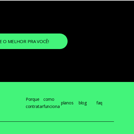
 O MELHOR PRA VOCÊ!
Porque
como
planos
blog
faq
contratar
funciona