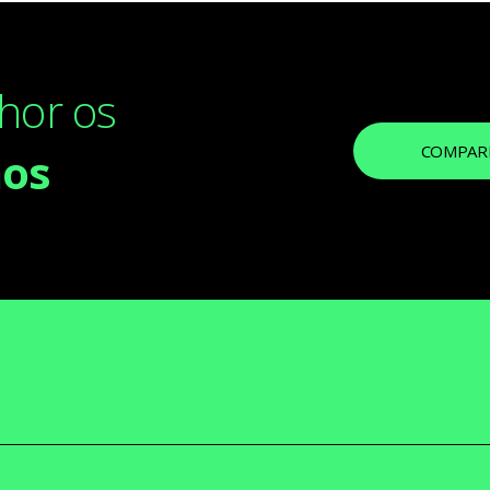
hor os
COMPARE
nos